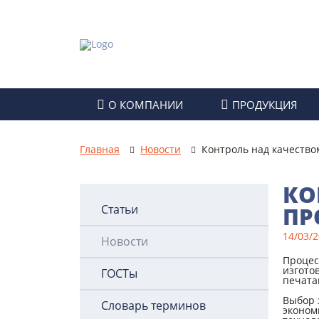
О КОМПАНИИ
ПРОДУКЦИЯ
Партнеры
Техническая бумага
Главная
Новости
Контроль над качество
Реквизиты компании
Картон
КО
Правовые документы
Гофрокартон
Статьи
ПР
Раскрытие информации
Картонные коробки
14/03/
Новости
Гофроупаковка
Процес
изгото
ГОСТы
печата
Выбор 
Словарь терминов
эконом