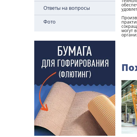
технол
обеспе
Ответы на вопросы
удовле
Произв
Фото
практи
сокращ
могут 
органи
По