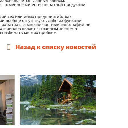
иалов является главным звеном,
, отменное качество печатной продукции
рий тех или иных предприятий, как
ии вообще отсутствуют, либо их функции
х затрат, а многие частные типографии не
материалов является главным звеном в
бы избежать многих проблем.
Назад к списку новостей