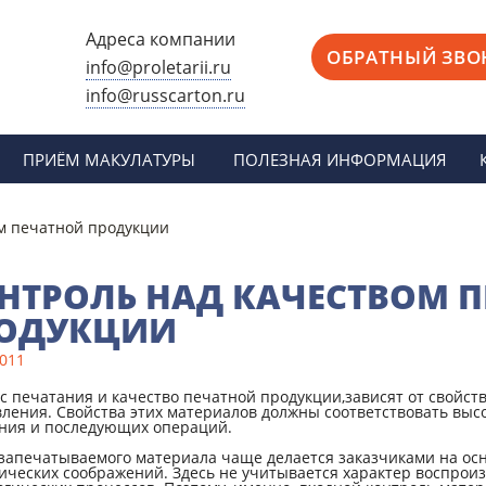
Адреса компании
ОБРАТНЫЙ ЗВО
info@proletarii.ru
info@russcarton.ru
Москва, ул. Электродная, д. 2, стр. 33
Москва, ул. Электродный проезд, д. 6, стр. 1
ПРИЁМ МАКУЛАТУРЫ
ПОЛЕЗНАЯ ИНФОРМАЦИЯ
Москва, ул. Сигнальный проезд, д. 7Б, стр.2
Москва, Варшавское шоссе, д. 28Б, стр. 3
м печатной продукции
Схема проезда
Реквизиты
НТРОЛЬ НАД КАЧЕСТВОМ 
ОДУКЦИИ
2011
с печатания и качество печатной продукции,зависят от свойст
вления. Свойства этих материалов должны соответствовать выс
ния и последующих операций.
запечатываемого материала чаще делается заказчиками на осн
ических соображений. Здесь не учитывается характер воспрои