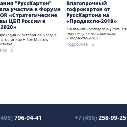
ания "РуссКартон"
Влагопрочный
яла участие в Форуме
гофрокартон от
FOR «Стратегические
РуссКартона на
вы ЦБП России в
«Продэкспо-2018»
–2020»
Компания «РуссКартон» (RussCart
приняла участие в выставке
роходил 27 октября 2015 года в
«Продэкспо-2018»
 в гостинице Hilton Moscow
adskaya.
Подробнее
нее
(495)
796-94-41
+7 (495)
258-99-25