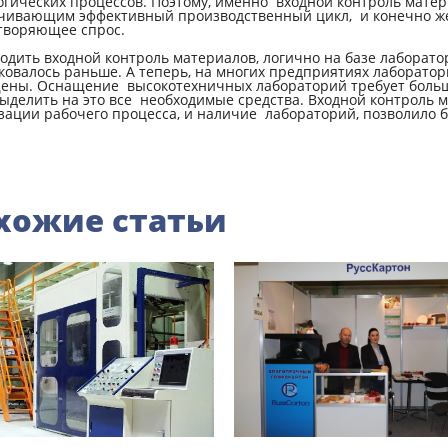
огических процессов. Поэтому, именно входной контроль матер
чивающим эффективный производственный цикл, и конечно же
творяющее спрос.
одить входной контроль материалов, логично на базе лаборато
ковалось раньше. А теперь, на многих предприятиях лаборатор
ены. Оснащение высокотехничных лабораторий требует больши
выделить на это все необходимые средства. Входной контроль 
зации рабочего процесса, и наличие лабораторий, позволило 
хожие статьи