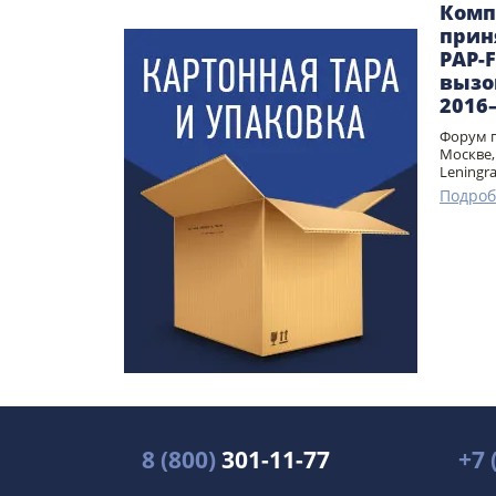
Комп
прин
PAP-
вызо
2016
Форум п
Москве,
Leningr
Подроб
8 (800)
301-11-77
+7 