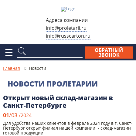
Адреса компании
info@proletarii.ru
info@russcarton.ru
Москва, ул. Электродная,
д. 2, стр. 33
☰
ОБРАТНЫЙ
ЗВОНОК
Москва, ул. Электродный
проезд, д. 6, стр. 1
Главная
Новости
Москва, ул. Сигнальный
проезд, д. 7Б, стр.2
НОВОСТИ ПРОЛЕТАРИИ
Москва, Варшавское
Открыт новый склад-магазин в
шоссе, д. 28Б, стр. 3
Санкт-Петербурге
Схема проезда
01
/03
/2024
Для удобства наших клиентов в феврале 2024 году в г. Санкт-
Реквизиты
Петербург открыт филиал нашей компании - склад-магазин
готовой продукции