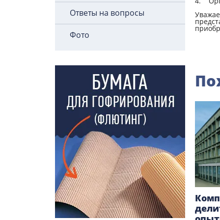
4. Орг
Ответы на вопросы
Уважае
предст
приобр
Фото
По
Комп
дели
опыт