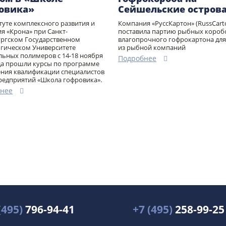
овика»
Сейшельские остров
туте комплексного развития и
Компания «РуссКартон» (RussCart
я «Крона» при Санкт-
поставила партию рыбных короб
ргском Государственном
влагопрочного гофрокартона для
гическом Университете
из рыбной компаний
льных полимеров с 14-18 ноября
Подробнее
да прошли курсы по программе
ния квалификации специалистов
едприятий «Школа гофровика».
нее
(495)
796-94-41
+7 (495)
258-99-25