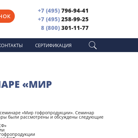
+7 (495)
796-94-41
НОК
+7 (495)
258-99-25
8 (800)
301-11-77
КОНТАКТЫ
СЕРТИФИКАЦИЯ
НАРЕ «МИР
м семинаре «Мир гофропродукции». Семинар
нары были рассмотрены и обсуждены следующие
КФ»
ли
 гофропродукции