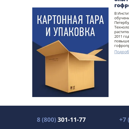
гофр
В Инсти
обучени
Петербу
Техноло
растите
2011 го
повыше
гофропр
Подроб
8 (800)
301-11-77
+7 