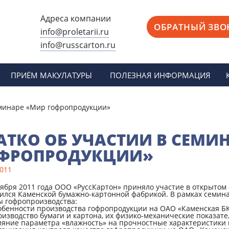
Адреса компании
ОБРАТНЫЙ ЗВО
info@proletarii.ru
info@russcarton.ru
Москва, ул. Электродная, д. 2, стр. 33
Москва, ул. Электродный проезд, д. 6, стр. 1
ПРИЁМ МАКУЛАТУРЫ
ПОЛЕЗНАЯ ИНФОРМАЦИЯ
Москва, ул. Сигнальный проезд, д. 7Б, стр.2
Москва, Варшавское шоссе, д. 28Б, стр. 3
еминаре «Мир гофропродукции»
Схема проезда
Реквизиты
АТКО ОБ УЧАСТИИ В СЕМИ
ФРОПРОДУКЦИИ»
2011
оября 2011 года ООО «РуссКартон» приняло участие в открыто
ился Каменской бумажно-картонной фабрикой. В рамках семи
ы гофропроизводства:
бенности производства гофропродукции на ОАО «Каменская Б
изводство бумаги и картона, их физико-механические показате
яние параметра «влажность» на прочностные характеристики