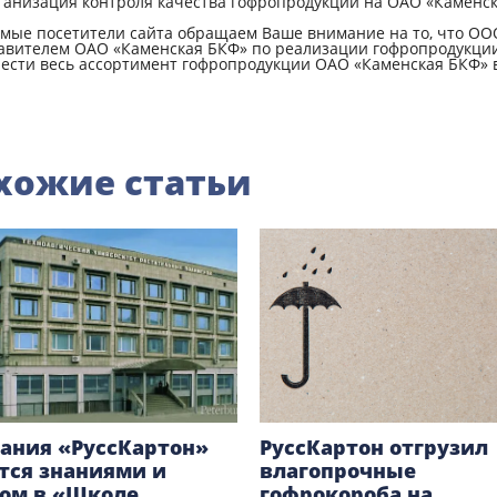
анизация контроля качества гофропродукции на ОАО «Каменс
мые посетители сайта обращаем Ваше внимание на то, что ОО
авителем ОАО «Каменская БКФ» по реализации гофропродукции
ести весь ассортимент гофропродукции ОАО «Каменская БКФ» 
хожие статьи
ания «РуссКартон»
РуссКартон отгрузил
тся знаниями и
влагопрочные
ом в «Школе
гофрокороба на