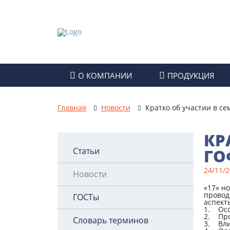
О КОМПАНИИ
ПРОДУКЦИЯ
Партнеры
Техническая бумага
Главная
Новости
Кратко об участии в с
Реквизиты компании
Картон
КР
Правовые документы
Гофрокартон
Статьи
ГО
Раскрытие информации
Картонные коробки
24/11/
Новости
Гофроупаковка
«17» н
провод
ГОСТы
аспект
1. Осо
2. Про
Словарь терминов
3. Вли