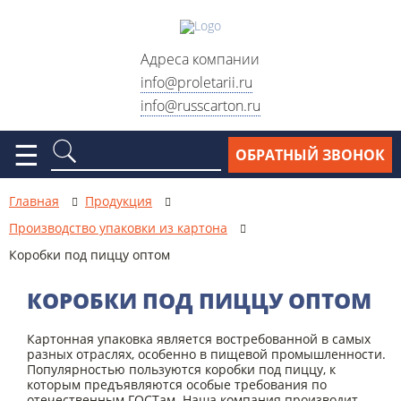
Адреса компании
info@proletarii.ru
info@russcarton.ru
Москва, ул. Электродная, д.
2, стр. 33
☰
ОБРАТНЫЙ ЗВОНОК
Москва, ул. Электродный
проезд, д. 6, стр. 1
Главная
Продукция
Москва, ул. Сигнальный
Производство упаковки из картона
проезд, д. 7Б, стр.2
Коробки под пиццу оптом
Москва, Варшавское шоссе,
д. 28Б, стр. 3
КОРОБКИ ПОД ПИЦЦУ ОПТОМ
Схема проезда
Картонная упаковка является востребованной в самых
разных отраслях, особенно в пищевой промышленности.
Популярностью пользуются коробки под пиццу, к
Реквизиты
которым предъявляются особые требования по
отечественным ГОСТам. Наша компания производит