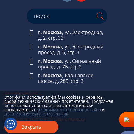
г. Москва,
ул. Электродная,
д. 2, стр. 33
г. Москва,
ул. Электродный
проезд, д. 6, стр. 1
г. Москва,
ул. Сигнальный
проезд, д. 7Б, стр.2
г. Москва,
Варшавское
шоссе, д. 28Б, стр. 3
Техническая бумага
Этот файл использует файлы cookies и сервисы
сбора технических данных посетителей. Продолжая
Картон
использовать наш сайт, вы автоматически
соглашаетесь с
условиями использования сайта
и
Гофрокартон
политикой конфиденциальности.
Производство картонной тары и упаковки
Закрыть
Картонные коробки