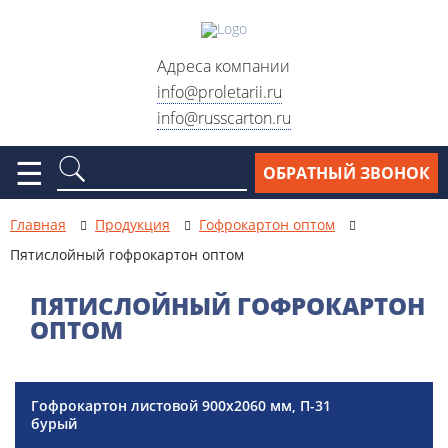
Адреса компании
info@proletarii.ru
info@russcarton.ru
Москва, ул. Электродная, д.
2, стр. 33
☰
ОБРАТНЫЙ ЗВОНОК
Москва, ул. Электродный
проезд, д. 6, стр. 1
Главная
Продукция
Гофрокартон оптом
Москва, ул. Сигнальный
Пятислойный гофрокартон оптом
проезд, д. 7Б, стр.2
ПЯТИСЛОЙНЫЙ ГОФРОКАРТОН
Москва, Варшавское шоссе,
ОПТОМ
д. 28Б, стр. 3
Схема проезда
Гофрокартон листовой 900х2060 мм, П-31
Реквизиты
бурый