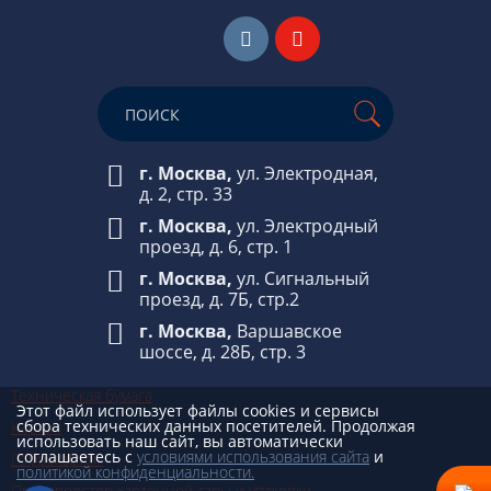
г. Москва,
ул. Электродная,
д. 2, стр. 33
г. Москва,
ул. Электродный
проезд, д. 6, стр. 1
г. Москва,
ул. Сигнальный
проезд, д. 7Б, стр.2
г. Москва,
Варшавское
шоссе, д. 28Б, стр. 3
Техническая бумага
Этот файл использует файлы cookies и сервисы
сбора технических данных посетителей. Продолжая
Картон
использовать наш сайт, вы автоматически
соглашаетесь с
условиями использования сайта
и
Гофрокартон
политикой конфиденциальности.
Производство картонной тары и упаковки