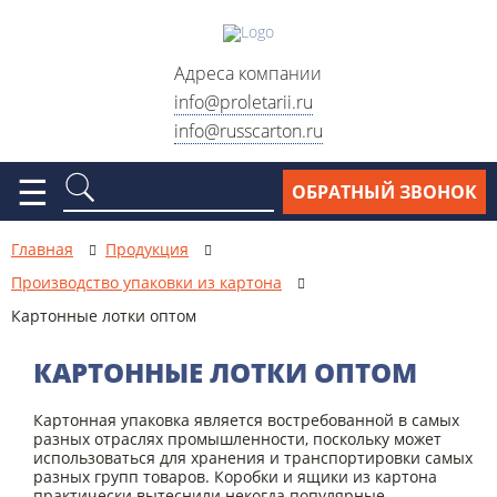
Адреса компании
info@proletarii.ru
info@russcarton.ru
Москва, ул. Электродная, д.
2, стр. 33
☰
ОБРАТНЫЙ ЗВОНОК
Москва, ул. Электродный
проезд, д. 6, стр. 1
Главная
Продукция
Москва, ул. Сигнальный
Производство упаковки из картона
проезд, д. 7Б, стр.2
Картонные лотки оптом
Москва, Варшавское шоссе,
д. 28Б, стр. 3
КАРТОННЫЕ ЛОТКИ ОПТОМ
Схема проезда
Картонная упаковка является востребованной в самых
разных отраслях промышленности, поскольку может
использоваться для хранения и транспортировки самых
Реквизиты
разных групп товаров. Коробки и ящики из картона
практически вытеснили некогда популярные