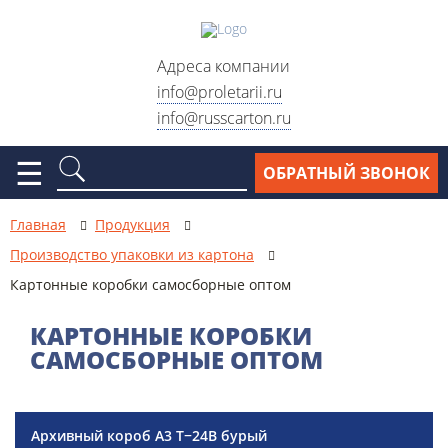
Адреса компании
info@proletarii.ru
info@russcarton.ru
Москва, ул. Электродная, д.
2, стр. 33
☰
ОБРАТНЫЙ ЗВОНОК
Москва, ул. Электродный
проезд, д. 6, стр. 1
Главная
Продукция
Москва, ул. Сигнальный
Производство упаковки из картона
проезд, д. 7Б, стр.2
Картонные коробки самосборные оптом
Москва, Варшавское шоссе,
д. 28Б, стр. 3
КАРТОННЫЕ КОРОБКИ
САМОСБОРНЫЕ ОПТОМ
Схема проезда
Реквизиты
Архивный короб А3 Т−24B бурый