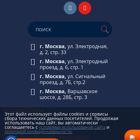
г. Москва,
ул. Электродная,
д. 2, стр. 33
г. Москва,
ул. Электродный
проезд, д. 6, стр. 1
г. Москва,
ул. Сигнальный
проезд, д. 7Б, стр.2
г. Москва,
Варшавское
шоссе, д. 28Б, стр. 3
Техническая бумага
Этот файл использует файлы cookies и сервисы
сбора технических данных посетителей. Продолжая
Картон
использовать наш сайт, вы автоматически
соглашаетесь с
условиями использования сайта
и
Гофрокартон
политикой конфиденциальности.
Производство картонной тары и упаковки