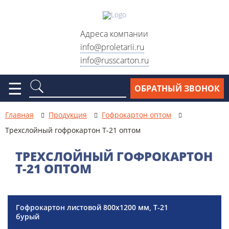
Адреса компании
info@proletarii.ru
info@russcarton.ru
Москва, ул. Электродная, д.
2, стр. 33
☰
ОБРАТНЫЙ ЗВОНОК
Москва, ул. Электродный
проезд, д. 6, стр. 1
Главная
Продукция
Гофрокартон оптом
Москва, ул. Сигнальный
Трехслойный гофрокартон Т-21 оптом
проезд, д. 7Б, стр.2
ТРЕХСЛОЙНЫЙ ГОФРОКАРТОН
Москва, Варшавское шоссе,
Т-21 ОПТОМ
д. 28Б, стр. 3
Схема проезда
Гофрокартон листовой 800х1200 мм, Т-21
Реквизиты
бурый